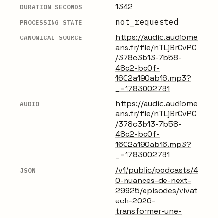
1342
DURATION SECONDS
not_requested
PROCESSING STATE
https://audio.audiome
CANONICAL SOURCE
ans.fr/file/nTLjBrCvPC
/378c3b13-7b58-
48c2-bc0f-
1602a190ab16.mp3?
_=1783002781
https://audio.audiome
AUDIO
ans.fr/file/nTLjBrCvPC
/378c3b13-7b58-
48c2-bc0f-
1602a190ab16.mp3?
_=1783002781
/v1/public/podcasts/4
JSON
0-nuances-de-next-
29925/episodes/vivat
ech-2026-
transformer-une-