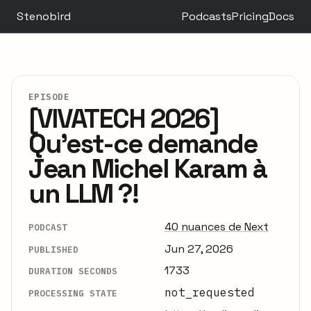
Stenobird
Podcasts
Pricing
Docs
EPISODE
[VIVATECH 2026]
Qu’est-ce demande
Jean Michel Karam à
un LLM ?!
40 nuances de Next
PODCAST
Jun 27, 2026
PUBLISHED
1733
DURATION SECONDS
not_requested
PROCESSING STATE