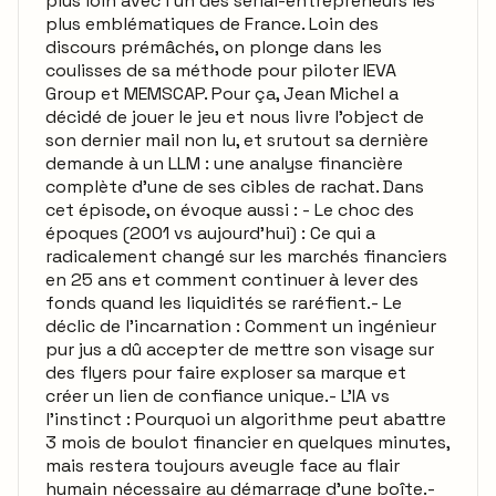
plus loin avec l'un des serial-entrepreneurs les
plus emblématiques de France. Loin des
discours prémâchés, on plonge dans les
coulisses de sa méthode pour piloter IEVA
Group et MEMSCAP. Pour ça, Jean Michel a
décidé de jouer le jeu et nous livre l’object de
son dernier mail non lu, et srutout sa dernière
demande à un LLM : une analyse financière
complète d’une de ses cibles de rachat. Dans
cet épisode, on évoque aussi : - Le choc des
époques (2001 vs aujourd'hui) : Ce qui a
radicalement changé sur les marchés financiers
en 25 ans et comment continuer à lever des
fonds quand les liquidités se raréfient.- Le
déclic de l'incarnation : Comment un ingénieur
pur jus a dû accepter de mettre son visage sur
des flyers pour faire exploser sa marque et
créer un lien de confiance unique.- L'IA vs
l'instinct : Pourquoi un algorithme peut abattre
3 mois de boulot financier en quelques minutes,
mais restera toujours aveugle face au flair
humain nécessaire au démarrage d'une boîte.-