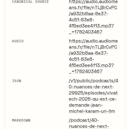
https://audio.audiome
CANONICAL SOURCE
ans.fr/file/nTLjBrCvPC
/a932b8aa-8e37-
4c51-83e8-
415ed3ee4f13.mp3?
_=1782403467
https://audio.audiome
AUDIO
ans.fr/file/nTLjBrCvPC
/a932b8aa-8e37-
4c51-83e8-
415ed3ee4f13.mp3?
_=1782403467
/v1/public/podcasts/4
JSON
0-nuances-de-next-
29925/episodes/vivat
ech-2026-qu-est-ce-
demande-jean-
michel-karam-un-llm
/podcast/40-
MARKDOWN
nuances-de-next-