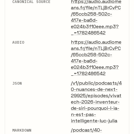
https://audio.audiome
CANONICAL SOURCE
ans.fr/file/nTLjBrCvPC
/65ccb258-502c-
417e-ba6d-
e024b3f10eee.mp3?
_=1782486542
https://audio.audiome
AUDIO
ans.fr/file/nTLjBrCvPC
/65ccb258-502c-
417e-ba6d-
e024b3f10eee.mp3?
_=1782486542
/v1/public/podcasts/4
JSON
0-nuances-de-next-
29925/episodes/vivat
ech-2026-inventeur-
de-siri-pourquoi-l-ia-
n-est-pas-
intelligente-luc-julia
/podcast/40-
MARKDOWN