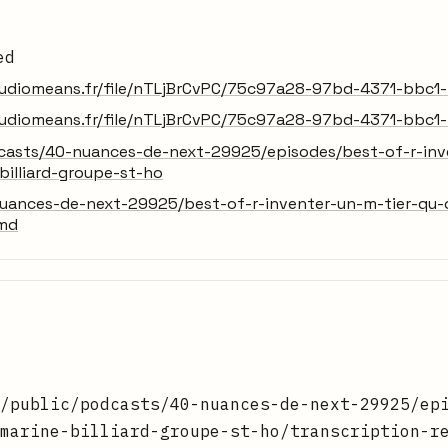
ed
.audiomeans.fr/file/nTLjBrCvPC/75c97a28-97bd-4371-b
.audiomeans.fr/file/nTLjBrCvPC/75c97a28-97bd-4371-b
dcasts/40-nuances-de-next-29925/episodes/best-of-r-inv
billiard-groupe-st-ho
uances-de-next-29925/best-of-r-inventer-un-m-tier-qu-on
.md
/public/podcasts/40-nuances-de-next-29925/ep
marine-billiard-groupe-st-ho/transcription-r