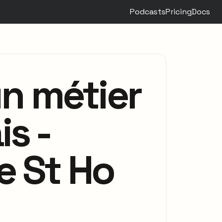
Podcasts
Pricing
Docs
un métier
s -
e St Ho