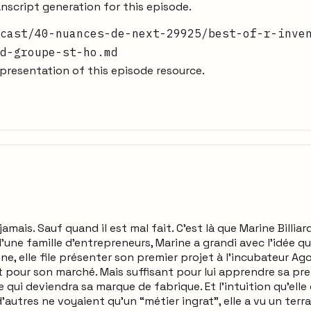
nscript generation for this episode.
cast/40-nuances-de-next-29925/best-of-r-inve
d-groupe-st-ho.md
resentation of this episode resource.
mais. Sauf quand il est mal fait. C’est là que Marine Billiar
d’une famille d’entrepreneurs, Marine a grandi avec l’idée q
e, elle file présenter son premier projet à l’incubateur Ago
t pour son marché. Mais suffisant pour lui apprendre sa pre
 qui deviendra sa marque de fabrique. Et l’intuition qu’elle
’autres ne voyaient qu’un “métier ingrat”, elle a vu un terra