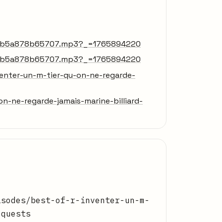
bc1-b5a878b65707.mp3?_=1765894220
bc1-b5a878b65707.mp3?_=1765894220
enter-un-m-tier-qu-on-ne-regarde-
-ne-regarde-jamais-marine-billiard-
isodes/best-of-r-inventer-un-m-
equests