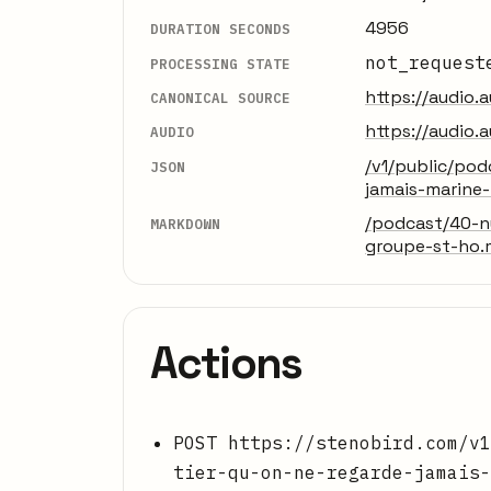
4956
DURATION SECONDS
not_request
PROCESSING STATE
https://audio
CANONICAL SOURCE
https://audio
AUDIO
/v1/public/po
JSON
jamais-marine-
/podcast/40-n
MARKDOWN
groupe-st-ho
Actions
POST https://stenobird.com/v1
tier-qu-on-ne-regarde-jamais-