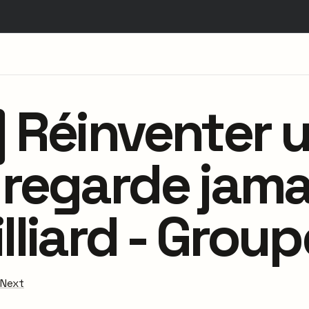
] Réinventer 
regarde jamai
lliard - Group
 Next