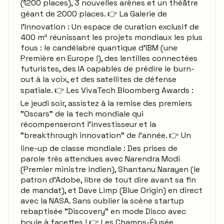
(1200 places), 3 nouvelles arènes et un théâtre
géant de 2000 places. 👉 La Galerie de
l'Innovation : Un espace de curation exclusif de
400 m² réunissant les projets mondiaux les plus
fous : le candélabre quantique d'IBM (une
Première en Europe !), des lentilles connectées
futuristes, des IA capables de prédire le burn-
out à la voix, et des satellites de défense
spatiale. 👉 Les VivaTech Bloomberg Awards :
Le jeudi soir, assistez à la remise des premiers
"Oscars" de la tech mondiale qui
récompenseront l'investisseur et la
"breakthrough innovation" de l'année. 👉 Un
line-up de classe mondiale : Des prises de
parole très attendues avec Narendra Modi
(Premier ministre indien), Shantanu Narayen (le
patron d'Adobe, libre de tout dire avant sa fin
de mandat), et Dave Limp (Blue Origin) en direct
avec la NASA. Sans oublier la scène startup
rebaptisée "Discovery" en mode Disco avec
boule à facettes ! 👉 Les Champs-Élysée