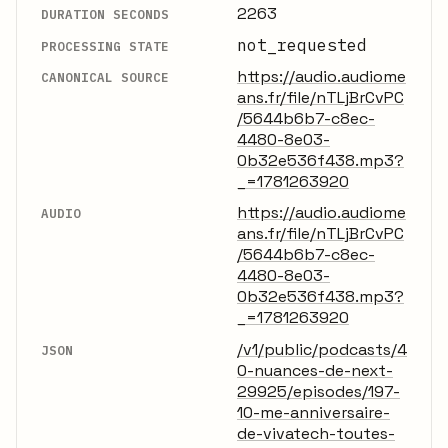
2263
DURATION SECONDS
not_requested
PROCESSING STATE
https://audio.audiome
CANONICAL SOURCE
ans.fr/file/nTLjBrCvPC
/5644b6b7-c8ec-
4480-8e03-
0b32e536f438.mp3?
_=1781263920
https://audio.audiome
AUDIO
ans.fr/file/nTLjBrCvPC
/5644b6b7-c8ec-
4480-8e03-
0b32e536f438.mp3?
_=1781263920
/v1/public/podcasts/4
JSON
0-nuances-de-next-
29925/episodes/197-
10-me-anniversaire-
de-vivatech-toutes-