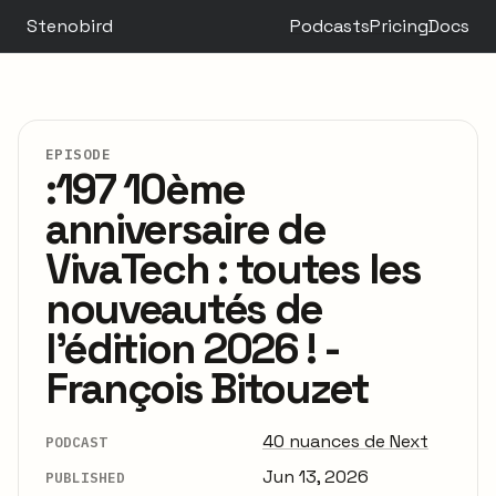
Stenobird
Podcasts
Pricing
Docs
EPISODE
:197 10ème
anniversaire de
VivaTech : toutes les
nouveautés de
l’édition 2026 ! -
François Bitouzet
40 nuances de Next
PODCAST
Jun 13, 2026
PUBLISHED