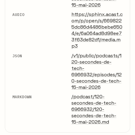
15-mai-2026
https://sphinx.acast.c
AUDIO
om/p/open/s/669822
5dc86d4486bebe650
4/e/6a064ad8d98ee7
3f63de82d1/media.m
p3
/v1/public/podcasts/1
JSON
20-secondes-de-
tech-
6966932/episodes/12
0-secondes-de-tech-
15-mai-2026
/podcast/120-
MARKDOWN
secondes-de-tech-
6966932/120-
secondes-de-tech-
15-mai-2026.md