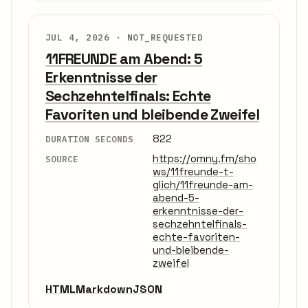
JUL 4, 2026 ·
NOT_REQUESTED
11FREUNDE am Abend: 5
Erkenntnisse der
Sechzehntelfinals: Echte
Favoriten und bleibende Zweifel
822
DURATION SECONDS
https://omny.fm/sho
SOURCE
ws/11freunde-t-
glich/11freunde-am-
abend-5-
erkenntnisse-der-
sechzehntelfinals-
echte-favoriten-
und-bleibende-
zweifel
HTML
Markdown
JSON