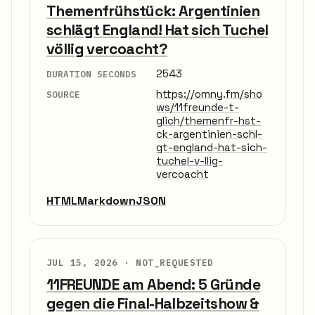
Themenfrühstück: Argentinien
schlägt England! Hat sich Tuchel
völlig vercoacht?
2543
DURATION SECONDS
https://omny.fm/sho
SOURCE
ws/11freunde-t-
glich/themenfr-hst-
ck-argentinien-schl-
gt-england-hat-sich-
tuchel-v-llig-
vercoacht
HTML
Markdown
JSON
JUL 15, 2026 ·
NOT_REQUESTED
11FREUNDE am Abend: 5 Gründe
gegen die Final-Halbzeitshow &