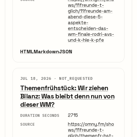
ws/11freunde-t-
glich/11freunde-am-
abend-diese-5-
aspekte-
entscheiden-das-
wm-finale-rodri-avs-
und-k-hle-k-pfe
HTML
Markdown
JSON
JUL 18, 2026 ·
NOT_REQUESTED
Themenfrühstück: Wir ziehen
Bilanz: Was bleibt denn nun von
dieser WM?
2715
DURATION SECONDS
https://omny.fm/sho
SOURCE
ws/11freunde-t-
glich/themenfr-hst-