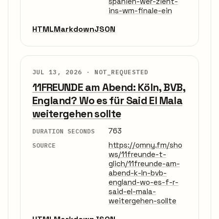
spanien-wer-zieht-
ins-wm-finale-ein
HTML
Markdown
JSON
JUL 13, 2026 ·
NOT_REQUESTED
11FREUNDE am Abend: Köln, BVB,
England? Wo es für Said El Mala
weitergehen sollte
763
DURATION SECONDS
https://omny.fm/sho
SOURCE
ws/11freunde-t-
glich/11freunde-am-
abend-k-ln-bvb-
england-wo-es-f-r-
said-el-mala-
weitergehen-sollte