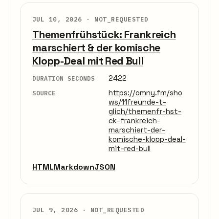
JUL 10, 2026 ·
NOT_REQUESTED
Themenfrühstück: Frankreich
marschiert & der komische
Klopp-Deal mit Red Bull
2422
DURATION SECONDS
https://omny.fm/sho
SOURCE
ws/11freunde-t-
glich/themenfr-hst-
ck-frankreich-
marschiert-der-
komische-klopp-deal-
mit-red-bull
HTML
Markdown
JSON
JUL 9, 2026 ·
NOT_REQUESTED