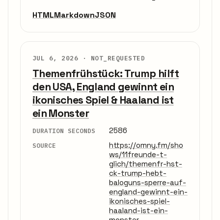
HTML
Markdown
JSON
JUL 6, 2026 ·
NOT_REQUESTED
Themenfrühstück: Trump hilft
den USA, England gewinnt ein
ikonisches Spiel & Haaland ist
ein Monster
2586
DURATION SECONDS
https://omny.fm/sho
SOURCE
ws/11freunde-t-
glich/themenfr-hst-
ck-trump-hebt-
baloguns-sperre-auf-
england-gewinnt-ein-
ikonisches-spiel-
haaland-ist-ein-
monster