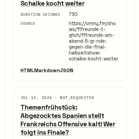
Schalke kocht weiter
730
DURATION SECONDS
https://omny.fm/sho
SOURCE
ws/11freunde-t-
glich/11freunde-am-
abend-5-gr-nde-
gegen-die-final-
halbzeitshow-
schalke-kocht-weiter
HTML
Markdown
JSON
JUL 15, 2026 ·
NOT_REQUESTED
Themenfrühstück:
Abgezocktes Spanien stellt
Frankreichs Offensive kalt! Wer
folgt ins Finale?