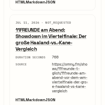
HTML
Markdown
JSON
JUL 11, 2026 ·
NOT_REQUESTED
11FREUNDE am Abend:
Showdown im Viertelfinale: Der
große Haaland-vs.-Kane-
Vergleich
768
DURATION SECONDS
https://omny.fm/sho
SOURCE
ws/11freunde-t-
glich/11freunde-am-
abend-vor-dem-wm-
viertelfinale-der-gro-
e-haaland-vs-kane-
vergleich
HTML
Markdown
JSON