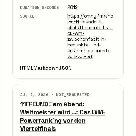
2819
DURATION SECONDS
https://omny.fm/sho
SOURCE
ws/11freunde-t-
glich/themenfr-hst-
ck-wm-
zwischenfazit-h-
hepunkte-und-
erfahrungsberichte-
von-vor-ort
HTML
Markdown
JSON
JUL 8, 2026 ·
NOT_REQUESTED
11FREUNDE am Abend:
Weltmeister wird …: Das WM-
Powerranking vor den
Viertelfinals