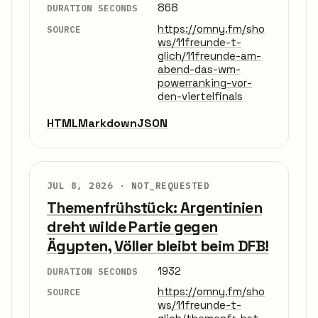
868
DURATION SECONDS
https://omny.fm/sho
SOURCE
ws/11freunde-t-
glich/11freunde-am-
abend-das-wm-
powerranking-vor-
den-viertelfinals
HTML
Markdown
JSON
JUL 8, 2026 ·
NOT_REQUESTED
Themenfrühstück: Argentinien
dreht wilde Partie gegen
Ägypten, Völler bleibt beim DFB!
1932
DURATION SECONDS
https://omny.fm/sho
SOURCE
ws/11freunde-t-