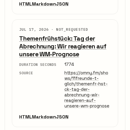
HTML
Markdown
JSON
JUL 17, 2026 ·
NOT_REQUESTED
Themenfrühstück: Tag der
Abrechnung: Wir reagieren auf
unsere WM-Prognose
1774
DURATION SECONDS
https://omny.fm/sho
SOURCE
ws/11freunde-t-
glich/themenfr-hst-
ck-tag-der-
abrechnung-wir-
reagieren-auf-
unsere-wm-prognose
HTML
Markdown
JSON