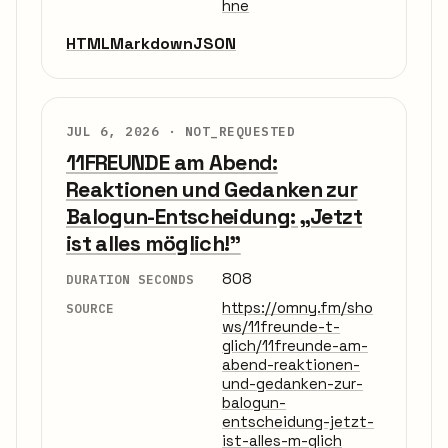
hne
HTML
Markdown
JSON
JUL 6, 2026 ·
NOT_REQUESTED
11FREUNDE am Abend:
Reaktionen und Gedanken zur
Balogun-Entscheidung: „Jetzt
ist alles möglich!”
808
DURATION SECONDS
https://omny.fm/sho
SOURCE
ws/11freunde-t-
glich/11freunde-am-
abend-reaktionen-
und-gedanken-zur-
balogun-
entscheidung-jetzt-
ist-alles-m-glich