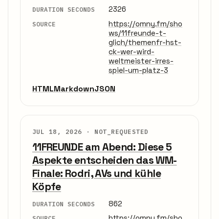
2326
DURATION SECONDS
https://omny.fm/sho
SOURCE
ws/11freunde-t-
glich/themenfr-hst-
ck-wer-wird-
weltmeister-irres-
spiel-um-platz-3
HTML
Markdown
JSON
JUL 18, 2026 ·
NOT_REQUESTED
11FREUNDE am Abend: Diese 5
Aspekte entscheiden das WM-
Finale: Rodri, AVs und kühle
Köpfe
862
DURATION SECONDS
https://omny.fm/sho
SOURCE