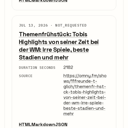
HTML
Markdown
JSON
JUL 13, 2026 ·
NOT_REQUESTED
Themenfrühstück: Tobis
Highlights von seiner Zeit bei
der WM: Irre Spiele, beste
Stadien und mehr
2182
DURATION SECONDS
https://omny.fm/sho
SOURCE
ws/11freunde-t-
glich/themenfr-hst-
ck-tobis-highlights-
von-seiner-zeit-bei-
der-wm-irre-spiele-
beste-stadien-und-
mehr
HTML
Markdown
JSON