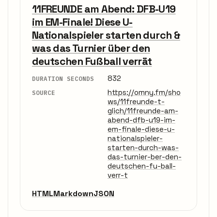
11FREUNDE am Abend: DFB-U19
im EM-Finale! Diese U-
Nationalspieler starten durch &
was das Turnier über den
deutschen Fußball verrät
832
DURATION SECONDS
https://omny.fm/sho
SOURCE
ws/11freunde-t-
glich/11freunde-am-
abend-dfb-u19-im-
em-finale-diese-u-
nationalspieler-
starten-durch-was-
das-turnier-ber-den-
deutschen-fu-ball-
verr-t
HTML
Markdown
JSON