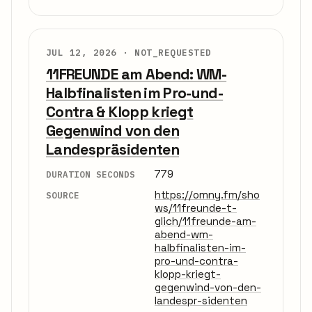
JUL 12, 2026 ·
NOT_REQUESTED
11FREUNDE am Abend: WM-
Halbfinalisten im Pro-und-
Contra & Klopp kriegt
Gegenwind von den
Landespräsidenten
779
DURATION SECONDS
https://omny.fm/sho
SOURCE
ws/11freunde-t-
glich/11freunde-am-
abend-wm-
halbfinalisten-im-
pro-und-contra-
klopp-kriegt-
gegenwind-von-den-
landespr-sidenten