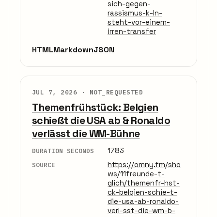
sich-gegen-
rassismus-k-ln-
steht-vor-einem-
irren-transfer
HTML
Markdown
JSON
JUL 7, 2026 ·
NOT_REQUESTED
Themenfrühstück: Belgien
schießt die USA ab & Ronaldo
verlässt die WM-Bühne
1783
DURATION SECONDS
https://omny.fm/sho
SOURCE
ws/11freunde-t-
glich/themenfr-hst-
ck-belgien-schie-t-
die-usa-ab-ronaldo-
verl-sst-die-wm-b-