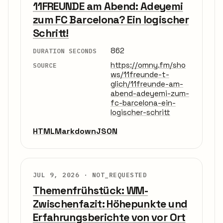
11FREUNDE am Abend: Adeyemi
zum FC Barcelona? Ein logischer
Schritt!
862
DURATION SECONDS
https://omny.fm/sho
SOURCE
ws/11freunde-t-
glich/11freunde-am-
abend-adeyemi-zum-
fc-barcelona-ein-
logischer-schritt
HTML
Markdown
JSON
JUL 9, 2026 ·
NOT_REQUESTED
Themenfrühstück: WM-
Zwischenfazit: Höhepunkte und
Erfahrungsberichte von vor Ort