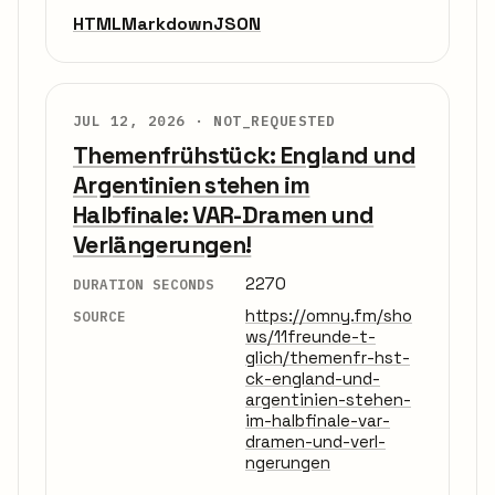
HTML
Markdown
JSON
JUL 12, 2026 ·
NOT_REQUESTED
Themenfrühstück: England und
Argentinien stehen im
Halbfinale: VAR-Dramen und
Verlängerungen!
2270
DURATION SECONDS
https://omny.fm/sho
SOURCE
ws/11freunde-t-
glich/themenfr-hst-
ck-england-und-
argentinien-stehen-
im-halbfinale-var-
dramen-und-verl-
ngerungen