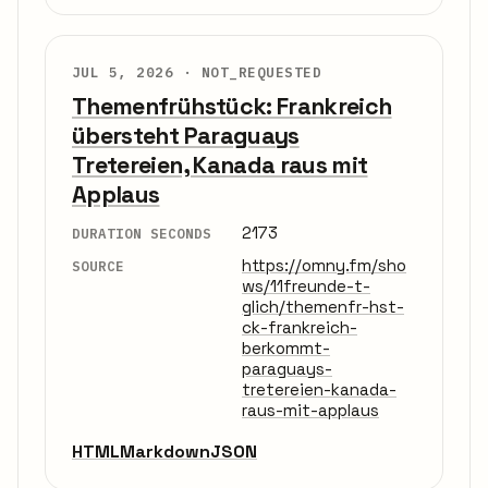
JUL 5, 2026 ·
NOT_REQUESTED
Themenfrühstück: Frankreich
übersteht Paraguays
Tretereien, Kanada raus mit
Applaus
2173
DURATION SECONDS
https://omny.fm/sho
SOURCE
ws/11freunde-t-
glich/themenfr-hst-
ck-frankreich-
berkommt-
paraguays-
tretereien-kanada-
raus-mit-applaus
HTML
Markdown
JSON