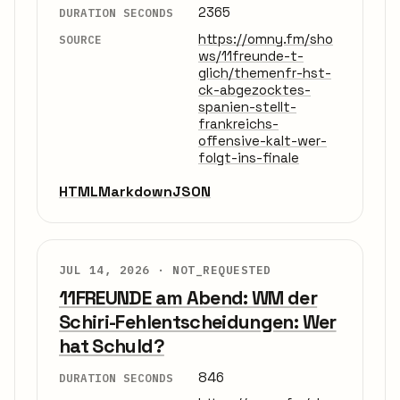
2365
DURATION SECONDS
https://omny.fm/sho
SOURCE
ws/11freunde-t-
glich/themenfr-hst-
ck-abgezocktes-
spanien-stellt-
frankreichs-
offensive-kalt-wer-
folgt-ins-finale
HTML
Markdown
JSON
JUL 14, 2026 ·
NOT_REQUESTED
11FREUNDE am Abend: WM der
Schiri-Fehlentscheidungen: Wer
hat Schuld?
846
DURATION SECONDS