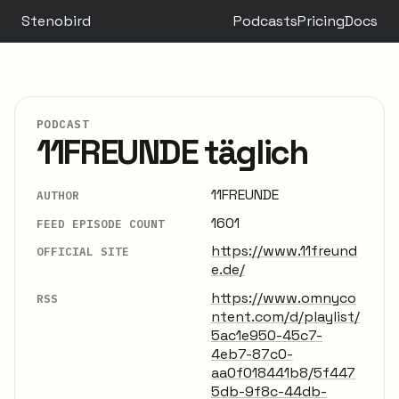
Stenobird
Podcasts
Pricing
Docs
PODCAST
11FREUNDE täglich
11FREUNDE
AUTHOR
1601
FEED EPISODE COUNT
https://www.11freund
OFFICIAL SITE
e.de/
https://www.omnyco
RSS
ntent.com/d/playlist/
5ac1e950-45c7-
4eb7-87c0-
aa0f018441b8/5f447
5db-9f8c-44db-