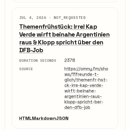
JUL 4, 2026 ·
NOT_REQUESTED
Themenfrühstück: Irre! Kap
Verde wirft beinahe Argentinien
raus & Klopp spricht über den
DFB-Job
2378
DURATION SECONDS
https://omny.fm/sho
SOURCE
ws/11freunde-t-
glich/themenfr-hst-
ck-irre-kap-verde-
wirft-beinahe-
argentinien-raus-
klopp-spricht-ber-
den-dfb-job
HTML
Markdown
JSON