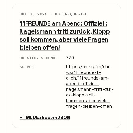
JUL 3, 2026 ·
NOT_REQUESTED
11FREUNDE am Abend: Offiziell:
Nagelsmann tritt zurück, Klopp
soll kommen, aber viele Fragen
bleiben offen!
779
DURATION SECONDS
https://omny.fm/sho
SOURCE
ws/11freunde-t-
glich/11freunde-am-
abend-offiziell-
nagelsmann-tritt-zur-
ck-klopp-soll-
kommen-aber-viele-
fragen-bleiben-offen
HTML
Markdown
JSON