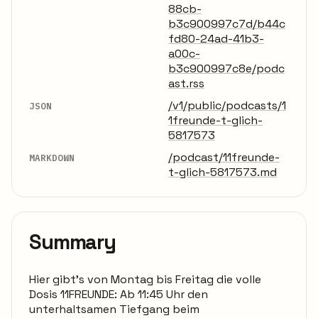
88cb-
b3c900997c7d/b44c
fd80-24ad-41b3-
a00c-
b3c900997c8e/podc
ast.rss
/v1/public/podcasts/1
JSON
1freunde-t-glich-
5817573
/podcast/11freunde-
MARKDOWN
t-glich-5817573.md
Summary
Hier gibt’s von Montag bis Freitag die volle
Dosis 11FREUNDE: Ab 11:45 Uhr den
unterhaltsamen Tiefgang beim