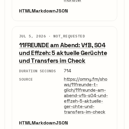
HTML
Markdown
JSON
JUL 5, 2026 ·
NOT_REQUESTED
11FREUNDE am Abend: VfB, S04
und Effzeh: 5 aktuelle Gerüchte
und Transfers im Check
714
DURATION SECONDS
https://omny.fm/sho
SOURCE
ws/11freunde-t-
glich/11freunde-am-
abend-vfb-s04-und-
effzeh-5-aktuelle-
ger-chte-und-
transfers-im-check
HTML
Markdown
JSON