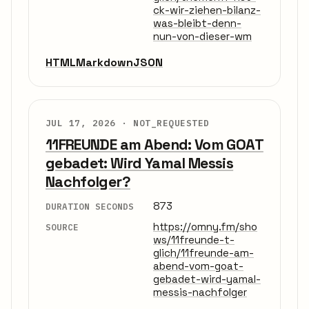
ck-wir-ziehen-bilanz-
was-bleibt-denn-
nun-von-dieser-wm
HTML
Markdown
JSON
JUL 17, 2026 ·
NOT_REQUESTED
11FREUNDE am Abend: Vom GOAT
gebadet: Wird Yamal Messis
Nachfolger?
873
DURATION SECONDS
https://omny.fm/sho
SOURCE
ws/11freunde-t-
glich/11freunde-am-
abend-vom-goat-
gebadet-wird-yamal-
messis-nachfolger