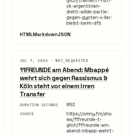
glich/themenfr-hst-
ck-argentinien-
dreht-wilde-partie-
gegen-gypten-v-ller-
bleibt-beim-dfb
HTML
Markdown
JSON
JUL 7, 2026 ·
NOT_REQUESTED
11FREUNDE am Abend: Mbappé
wehrt sich gegen Rassismus &
Köln steht vor einem irren
Transfer
853
DURATION SECONDS
https://omny.fm/sho
SOURCE
ws/11freunde-t-
glich/11freunde-am-
abend-mbapp-wehrt-