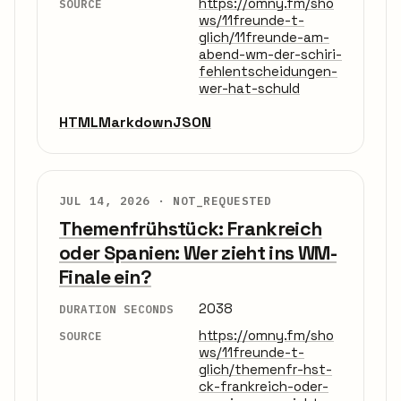
https://omny.fm/sho
SOURCE
ws/11freunde-t-
glich/11freunde-am-
abend-wm-der-schiri-
fehlentscheidungen-
wer-hat-schuld
HTML
Markdown
JSON
JUL 14, 2026 ·
NOT_REQUESTED
Themenfrühstück: Frankreich
oder Spanien: Wer zieht ins WM-
Finale ein?
2038
DURATION SECONDS
https://omny.fm/sho
SOURCE
ws/11freunde-t-
glich/themenfr-hst-
ck-frankreich-oder-